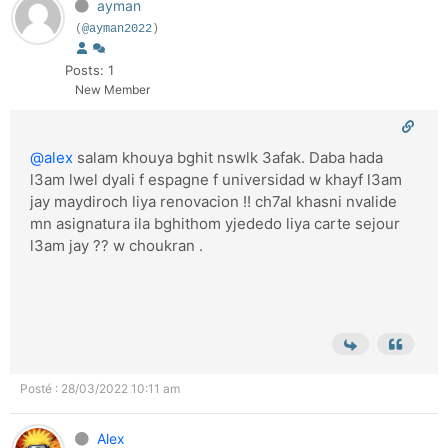
ayman
(
@ayman2022
)
Posts: 1
New Member
@alex
salam khouya bghit nswlk 3afak. Daba hada
l3am lwel dyali f espagne f universidad w khayf l3am
jay maydiroch liya renovacion !! ch7al khasni nvalide
mn asignatura ila bghithom yjededo liya carte sejour
l3am jay ?? w choukran .
Posté : 28/03/2022 10:11 am
Alex