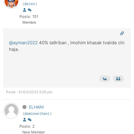
(
@alex
)
Posts: 151
Membre
@ayman2022
40% ta9riban , lmohim khasak tvalide chi
haja.
Posté : 31/03/2022 9:26 pm
ELHANI
(
@amineelhani
)
Posts: 2
New Member