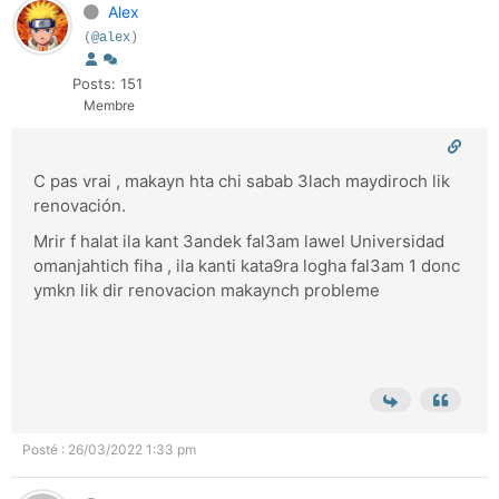
Alex
(
@alex
)
Posts: 151
Membre
C pas vrai , makayn hta chi sabab 3lach maydiroch lik
renovación.
Mrir f halat ila kant 3andek fal3am lawel Universidad
omanjahtich fiha , ila kanti kata9ra logha fal3am 1 donc
ymkn lik dir renovacion makaynch probleme
Posté : 26/03/2022 1:33 pm