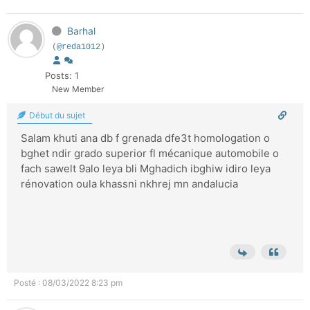
Barhal
(
@reda1012
)
Posts: 1
New Member
Début du sujet
Salam khuti ana db f grenada dfe3t homologation o
bghet ndir grado superior fl mécanique automobile o
fach sawelt 9alo leya bli Mghadich ibghiw idiro leya
rénovation oula khassni nkhrej mn andalucia
Posté : 08/03/2022 8:23 pm