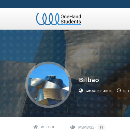
Bilbao
GROUPE PUBLIC
IL 
ACCUEIL
MEMBRES (
)
18