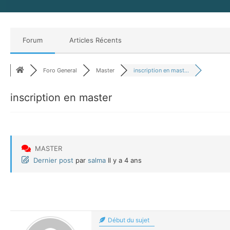
Forum
Articles Récents
Foro General
Master
inscription en mast...
inscription en master
MASTER
Dernier post
par
salma
Il y a 4 ans
Début du sujet